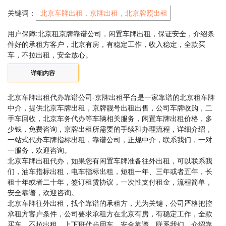
关键词：
北京车牌出租，京牌出租，北京牌照出租
用户保障:北京租京牌靠谱公司，闲置车牌出租，保证安全，介绍条
件好的承租方客户，北京有房，有稳定工作，收入稳定，全款买
车，不拉出租，安全放心。
详细内容
北京车牌出租代办靠谱公司-京牌出租平台是一家靠谱的北京租车牌
中介，提供北京车牌出租，京牌靓号出租出售，公司车牌收购，二
手车回收，北京车务代办等车辆相关服务，闲置车牌出租价格，多
少钱，免费咨询，京牌出租所需要的手续和办理流程，详细介绍，
一站式代办车牌指标出租，靠谱公司，正规中介，联系我们，一对
一服务，欢迎咨询。
北京车牌出租代办，如果您有闲置车牌准备往外出租，可以联系我
们，油车指标出租，电车指标出租，短租一年、三年或者五年，长
租十年或者二十年，签订租赁协议，一次性支付租金，流程简单，
安全靠谱，欢迎咨询。
北京车牌往外出租，找个靠谱的承租方，尤为关键，公司严格把控
承租方客户条件，公司要求承租方在北京有房，有稳定工作，全款
买车，不拉出租，上下班代步用车，安全靠谱，联系我们，介绍靠