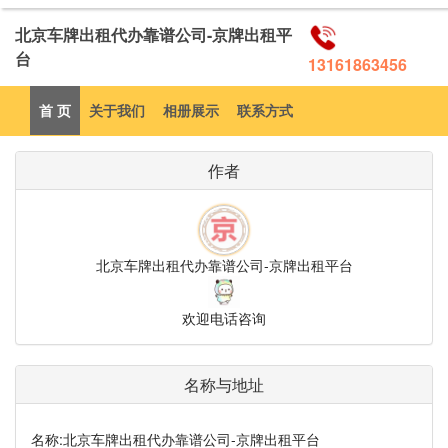
北京车牌出租代办靠谱公司-京牌出租平
台
13161863456
首 页
关于我们
相册展示
联系方式
作者
北京车牌出租代办靠谱公司-京牌出租平台
欢迎电话咨询
名称与地址
名称:
北京车牌出租代办靠谱公司-京牌出租平台