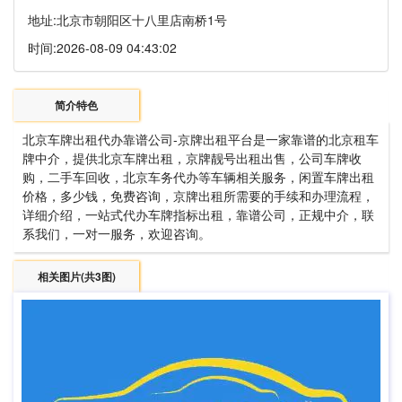
地址:
北京市朝阳区十八里店南桥1号
时间:
2026-08-09 04:43:02
简介特色
北京车牌出租代办靠谱公司-京牌出租平台是一家靠谱的北京租车
牌中介，提供北京车牌出租，京牌靓号出租出售，公司车牌收
购，二手车回收，北京车务代办等车辆相关服务，闲置车牌出租
价格，多少钱，免费咨询，京牌出租所需要的手续和办理流程，
详细介绍，一站式代办车牌指标出租，靠谱公司，正规中介，联
系我们，一对一服务，欢迎咨询。
相关图片(共3图)