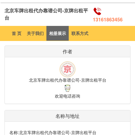
北京车牌出租代办靠谱公司-京牌出租平
台
13161863456
首 页
关于我们
相册展示
联系方式
作者
北京车牌出租代办靠谱公司-京牌出租平台
欢迎电话咨询
名称与地址
名称:
北京车牌出租代办靠谱公司-京牌出租平台